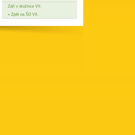
Září v družince VII.
Zpět na ŠD VII.