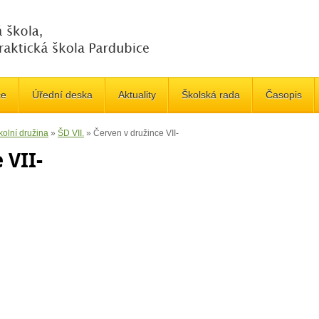
če
Úřední deska
Aktuality
Školská rada
Časopis
kolní družina
»
ŠD VII.
»
Červen v družince VII-
 VII-