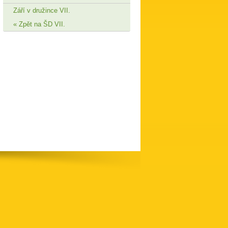
Září v družince VII.
Zpět na ŠD VII.