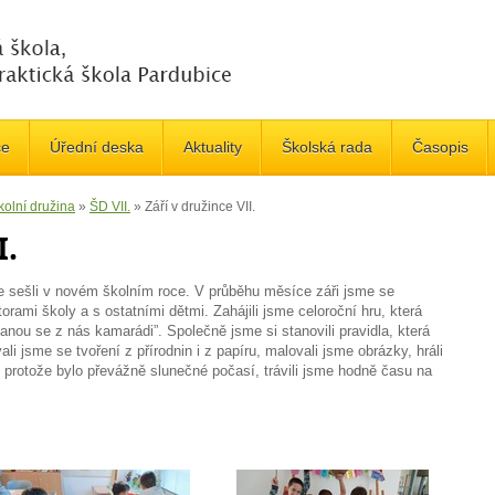
če
Úřední deska
Aktuality
Školská rada
Časopis
kolní družina
»
ŠD VII.
»
Září v družince VII.
I.
e sešli v novém školním roce.
V průběhu měsíce záři jsme se
torami školy a s
ostatními dětmi. Zahájili jsme celoroční hru, která
stanou se z nás kamarádi”. Společně jsme si stanovili pravidla, která
li jsme se tvoření z přírodnin i z papíru, m
alovali jsme obrázky, hráli
 A protože bylo převážně slunečné počasí, trávili jsme hodně času na