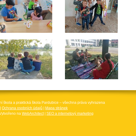
ní škola a praktická škola Pardubice – všechna práva vyhrazena
|
Ochrana osobních údajů
|
Mapa stránek
Vytvořeno na
WebArchitect
|
SEO a internetový marketing