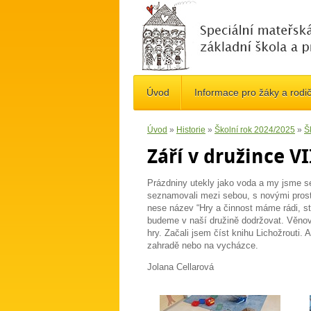
Úvod
Informace pro žáky a rodi
Úvod
»
Historie
»
Školní rok 2024/2025
»
Š
Září v družince VI
Prázdniny utekly jako voda a my jsme s
seznamovali mezi sebou, s novými pros
nese název “Hry a činnost máme
rádi, 
budeme v
naší družině dodržovat. Věnova
hry. Začali jsem číst knihu Lichožrouti.
zahradě nebo na vycházce.
Jolana Cellarová