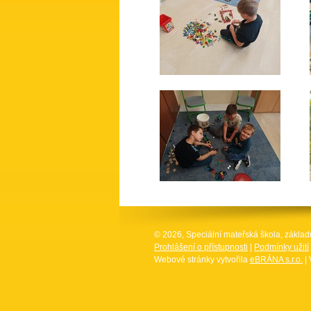
© 2026, Speciální mateřská škola, základ
Prohlášení o přístupnosti
|
Podmínky užití
Webové stránky vytvořila
eBRÁNA s.r.o.
| 