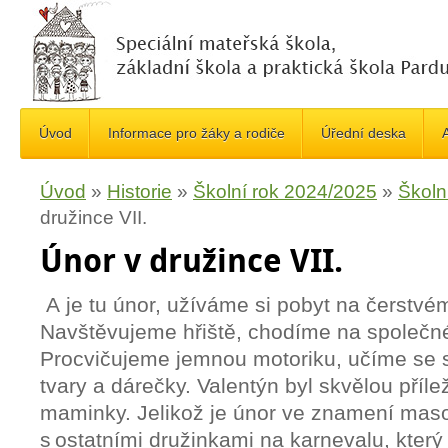
Úvod
Informace pro žáky a rodiče
Úřední deska
A
Úvod
»
Historie
»
Školní rok 2024/2025
»
Školn
družince VII.
Únor v družince VII.
A je tu únor, užíváme si pobyt na čerstvé
Navštěvujeme hřiště
, chodíme na společn
Procvičujeme jemnou motoriku, učíme se s
tvary a dárečky. Valentýn byl skvělou přílež
maminky. Jelikož je únor ve znamení maso
s ostatními
družinkami
na karnevalu, kter