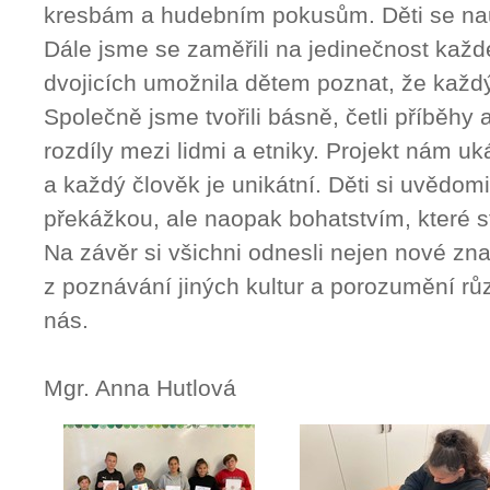
kresbám a hudebním pokusům. Děti se nau
Dále jsme se zaměřili na jedinečnost kaž
dvojicích umožnila dětem poznat, že každ
Společně jsme tvořili básně, četli příběhy a
rozdíly mezi lidmi a etniky. Projekt nám uká
a každý člověk je unikátní. Děti si uvědomi
překážkou, ale naopak bohatstvím, které st
Na závěr si všichni odnesli nejen nové znal
z poznávání jiných kultur a porozumění rů
nás.
Mgr. Anna Hutlová