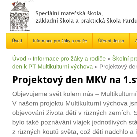
Úvod
Informace pro žáky a rodiče
Úřední deska
A
Úvod
»
Informace pro žáky a rodiče
»
Školní pr
den k PT Multikulturní výchova
»
Projektový de
Projektový den MKV na 1.s
Objevujeme svět kolem nás – Multikulturní
V našem projektu Multikulturní výchova js
objevování života dětí v různých zemích. 
bylo také poznávání vlajek jednotlivých st
z různých koutů světa, což děti nadchlo a 