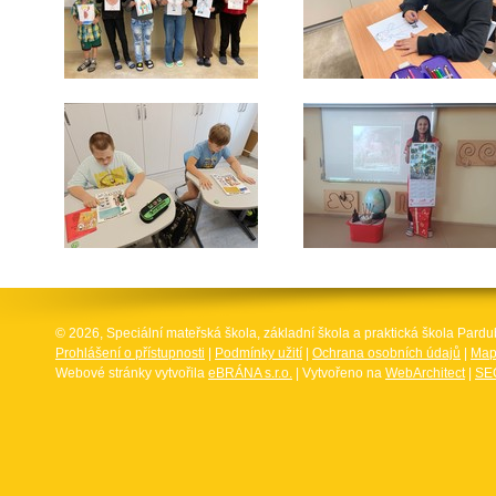
© 2026, Speciální mateřská škola, základní škola a praktická škola Par
Prohlášení o přístupnosti
|
Podmínky užití
|
Ochrana osobních údajů
|
Map
Webové stránky vytvořila
eBRÁNA s.r.o.
| Vytvořeno na
WebArchitect
|
SEO