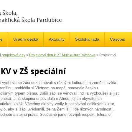
če
Úřední deska
Aktuality
Školská rada
Časopis
í projektové dny
»
Projektový den k PT Multikulturní výchova
»
Projektový
KV v ZŠ speciální
ní výchova se žáci seznamovali s různými kulturami a zeměmi světa.
enšinu, prohlédla si Vietnam na mapě, porovnala českou
lišným typem písma. Další žáci se věnovali Indii a vyzkoušeli si jíst
ností. Jiná skupina si povídala o Africe, jejích obyvatelích
atickou koláž. Všechny aktivity vedly k poznávání odlišných kultur,
ylo, aby si žáci uvědomili, že na Zemi žijí lidé různých národností,
hodnotu a stejná práva. Současně jsme rozvíjeli respekt, toleranci