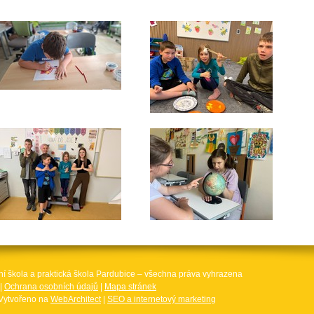
ní škola a praktická škola Pardubice – všechna práva vyhrazena
|
Ochrana osobních údajů
|
Mapa stránek
Vytvořeno na
WebArchitect
|
SEO a internetový marketing