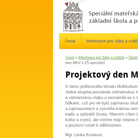
Úvod
Informace pro žáky a rodi
Úvod
»
Informace pro žáky a rodiče
»
Školn
den MKV v ZŠ speciální
Projektový den M
V rámci průřezového tématu Multikultur
Jedna skupina poznávala vietnamskou m
a vietnamskou vlajku a seznámila se s od
hůlkami, což pro ně bylo zajímavou zkuše
a zajímavostech a vytvořila krásnou tem
tradic a způsobů života. Hlavním cílem b
kultur a zvyků, ale všichni mají stejnou 
a pozitivní vztah k odlišnostem.
Mgr. Lenka Koubová