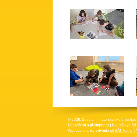
© 2026, Speciální mateřská škola, základ
Prohlášení o přístupnosti
|
Podmínky užití
Webové stránky vytvořila
eBRÁNA s.r.o.
| 