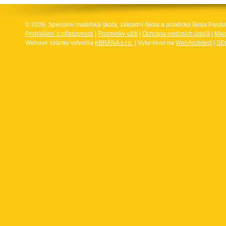
© 2026, Speciální mateřská škola, základní škola a praktická škola Par
Prohlášení o přístupnosti
|
Podmínky užití
|
Ochrana osobních údajů
|
Map
Webové stránky vytvořila
eBRÁNA s.r.o.
| Vytvořeno na
WebArchitect
|
SEO