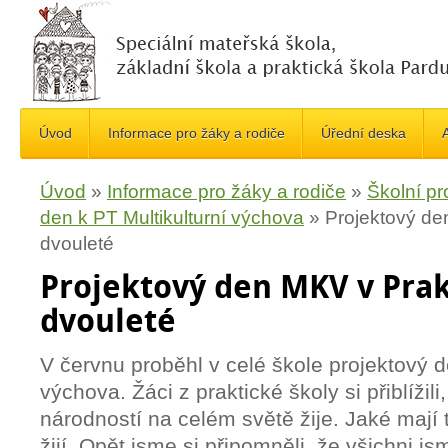
Úvod
Informace pro žáky a rodiče
Úřední deska
A
Úvod
»
Informace pro žáky a rodiče
»
Školní pr
den k PT Multikulturní výchova
»
Projektový de
dvouleté
Projektový den MKV v Prak
dvouleté
V červnu proběhl v celé škole projektový d
výchova. Žáci z praktické školy si přiblížili
národností na celém světě žije. Jaké mají t
žijí. Opět jsme si připomněli, že všichni j