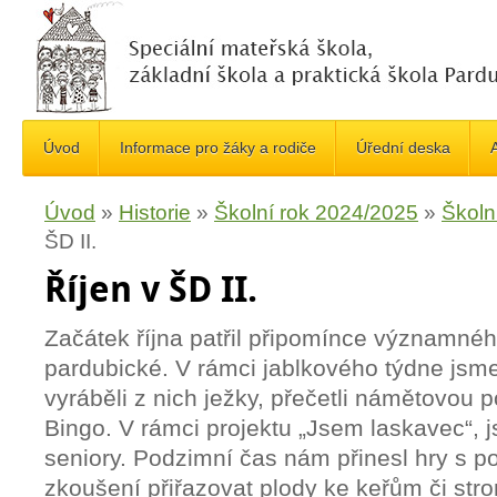
Úvod
Informace pro žáky a rodiče
Úřední deska
A
Úvod
»
Historie
»
Školní rok 2024/2025
»
Školn
ŠD II.
Říjen v ŠD II.
Začátek října patřil připomínce významnéh
pardubické. V rámci jablkového týdne jsme 
vyráběli z nich ježky, přečetli námětovou p
Bingo. V rámci projektu „Jsem laskavec“, j
seniory. Podzimní čas nám přinesl hry s p
zkoušení přiřazovat plody ke keřům či st