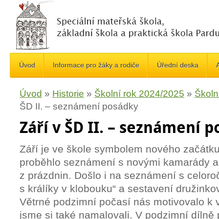
Úvod
Informace pro žáky a rodiče
Úřední deska
A
Úvod
»
Historie
»
Školní rok 2024/2025
»
Školn
ŠD II. – seznámení posádky
Září v ŠD II. – seznámení 
Září je ve škole symbolem nového začátku
proběhlo seznámení s novými kamarády a 
z prázdnin. Došlo i na seznámení s celor
s králíky v klobouku“ a sestavení družinko
Větrné podzimní počasí nás motivovalo k v
jsme si také namalovali. V podzimní díln