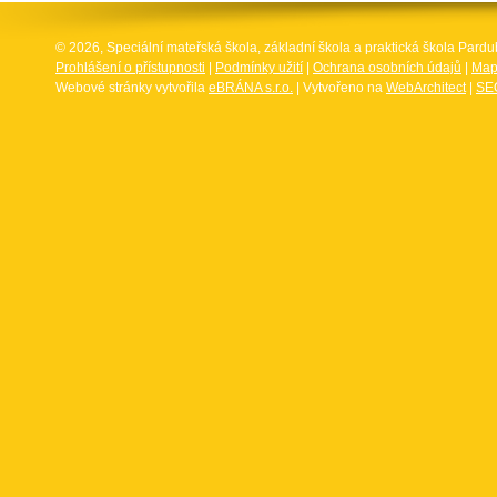
© 2026, Speciální mateřská škola, základní škola a praktická škola Par
Prohlášení o přístupnosti
|
Podmínky užití
|
Ochrana osobních údajů
|
Map
Webové stránky vytvořila
eBRÁNA s.r.o.
| Vytvořeno na
WebArchitect
|
SEO