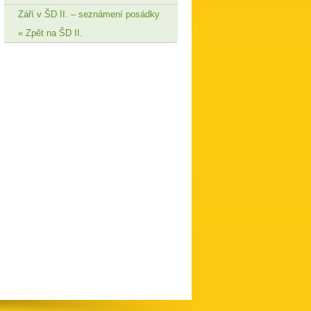
Září v ŠD II. – seznámení posádky
Zpět na ŠD II.