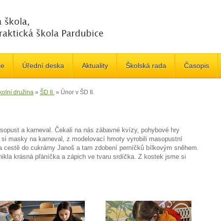
če
Úřední deska
Aktuality
Školská rada
Časopis
kolní družina
»
ŠD II.
»
Únor v ŠD II.
opust a karneval. Čekali na nás zábavné kvízy, pohybové hry
me si masky na karneval, z modelovací hmoty vyrobili masopustní
a cestě do cukrárny Janoš a tam zdobení perníčků bílkovým sněhem.
ikla krásná přáníčka a zápich ve tvaru srdíčka. Z kostek jsme si