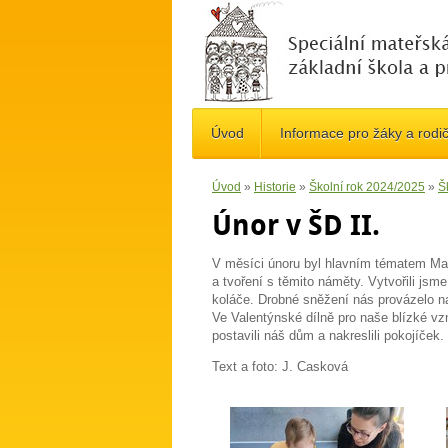
Úvod
Informace pro žáky a rodi
Úvod
»
Historie
»
Školní rok 2024/2025
»
Š
Únor v ŠD II.
V měsíci únoru byl hlavním tématem Mas
a tvoření s těmito náměty. Vytvořili js
koláče. Drobné sněžení nás provázelo n
Ve Valentýnské dílně pro naše blízké vzn
postavili náš dům a nakreslili pokojíček.
Text a foto: J. Casková