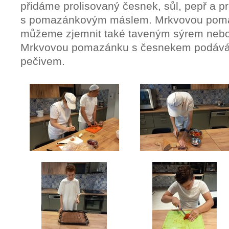
přidáme prolisovaný česnek, sůl, pepř a 
s pomazánkovým máslem. Mrkvovou pom
můžeme zjemnit také taveným sýrem nebo
Mrkvovou pomazánku s česnekem podává
pečivem.