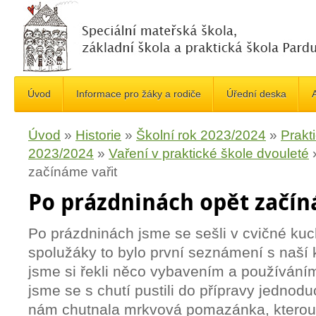
Úvod
Informace pro žáky a rodiče
Úřední deska
A
Úvod
»
Historie
»
Školní rok 2023/2024
»
Prakt
2023/2024
»
Vaření v praktické škole dvouleté
začínáme vařit
Po prázdninách opět začín
Po prázdninách jsme se sešli v cvičné ku
spolužáky to bylo první seznámení s naší
jsme si řekli něco vybavením a používání
jsme se s chutí pustili do přípravy jedno
nám chutnala mrkvová pomazánka, kterou