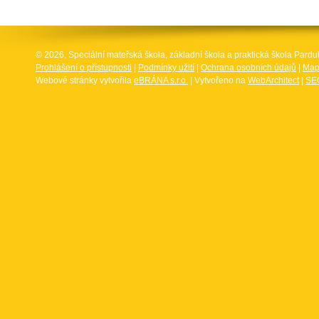
© 2026, Speciální mateřská škola, základní škola a praktická škola Par
Prohlášení o přístupnosti
|
Podmínky užití
|
Ochrana osobních údajů
|
Map
Webové stránky vytvořila
eBRÁNA s.r.o.
| Vytvořeno na
WebArchitect
|
SEO