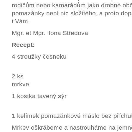
rodičům nebo kamarádům jako drobné obče
pomazánky není nic složitého, a proto do
i Vám.
Mgr. et Mgr. Ilona Středová
Rec
4 stroužky 
2 ks
mr
1 kostka tav
1 kelímek pomazánkové máslo bez příchut
Mrkev oškrábeme a nastrouháme na jemné