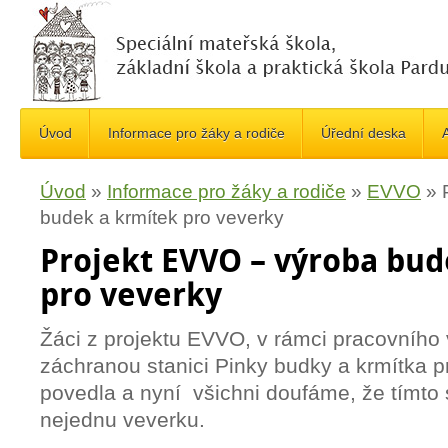
Úvod
Informace pro žáky a rodiče
Úřední deska
A
Úvod
»
Informace pro žáky a rodiče
»
EVVO
»
budek a krmítek pro veverky
Projekt EVVO – výroba bud
pro veverky
Žáci z projektu EVVO, v rámci pracovního v
záchranou stanici Pinky budky a krmítka p
povedla a nyní všichni doufáme, že tímt
nejednu veverku.