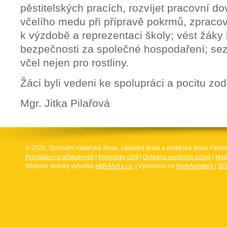
pěstitelských pracích, rozvíjet pracovní do
včelího medu při přípravě pokrmů, zpraco
k výzdobě a reprezentaci školy; vést žáky 
bezpečnosti za společné hospodaření; s
včel nejen pro rostliny.
Žáci byli vedeni ke spolupráci a pocitu zo
Mgr. Jitka Pilařová
© 2026, Speciální mateřská škola, základní škola a praktická škola Par
Prohlášení o přístupnosti
|
Podmínky užití
|
Ochrana osobních údajů
|
Map
Webové stránky vytvořila
eBRÁNA s.r.o.
| Vytvořeno na
WebArchitect
|
SEO