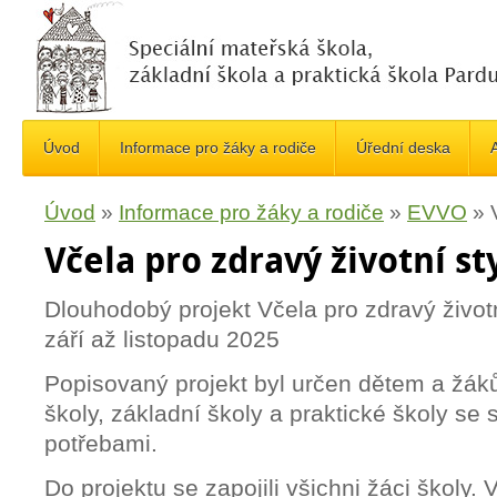
Úvod
Informace pro žáky a rodiče
Úřední deska
A
Úvod
»
Informace pro žáky a rodiče
»
EVVO
»
Včela pro zdravý životní st
Dlouhodobý projekt Včela pro zdravý životn
září až listopadu 2025
Popisovaný projekt byl určen dětem a žák
školy, základní školy a praktické školy se
potřebami.
Do projektu se zapojili všichni žáci školy.