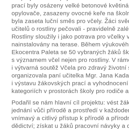
prací byly osázeny velké betonové květiná
opylovače, zasazeny ovocné keře na škol
byla zaseta luční směs pro včely. Žáci s
učitelů o rostliny pečovali - pravidelně zalév
Rostliny sloužily i jako potrava pro včelky 
nainstalovány na terase. Během výukové
Ekocentra Paleta se 50 vybraných žáků šk
s významem včel nejen pro rostliny. V rámc
i výtvarná soutěž Včela pro zdravý životní 
organizovala paní učitelka Mgr. Jana Kada
i výstavu žákovských prací a vyhodnocení 
kategoriích v prostorách školy pro rodiče a
Podařil se nám hlavní cíl projektu: vést 
jednání vůči přírodě a prostředí v každoden
vnímavý a citlivý přístup k přírodě a příro
dědictví; získat u žáků pracovní návyky a 