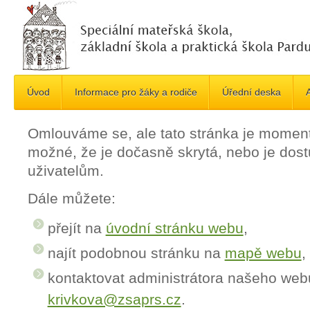
Úvod
Informace pro žáky a rodiče
Úřední deska
A
Omlouváme se, ale tato stránka je momen
možné, že je dočasně skrytá, nebo je do
uživatelům.
Dále můžete:
přejít na
úvodní stránku webu
,
najít podobnou stránku na
mapě webu
,
kontaktovat administrátora našeho web
krivkova@zsaprs.cz
.