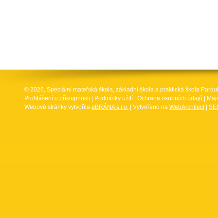
© 2026, Speciální mateřská škola, základní škola a praktická škola Par
Prohlášení o přístupnosti
|
Podmínky užití
|
Ochrana osobních údajů
|
Map
Webové stránky vytvořila
eBRÁNA s.r.o.
| Vytvořeno na
WebArchitect
|
SEO