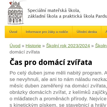
Úvod
Informace pro žáky a rodiče
Úřední deska
A
Úvod
»
Historie
»
Školní rok 2023/2024
»
Školn
domácí zvířata
Čas pro domácí zvířata
Po celý duben jsme měli nabitý program. 
se nevyhnuli, ale ani to nám náladu nezkaz
měsíc duben zaměřený na domácí zvířata, a
obrázky domácích zvířat, z kelímků zajíčky
o mláďatech a proměnách přírody. Nejvíce s
s kinetickým pískem, se stavebnicí a hrál