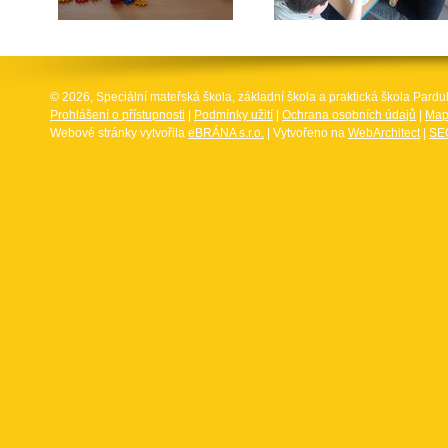
© 2026, Speciální mateřská škola, základní škola a praktická škola Par
Prohlášení o přístupnosti
|
Podmínky užití
|
Ochrana osobních údajů
|
Map
Webové stránky vytvořila
eBRÁNA s.r.o.
| Vytvořeno na
WebArchitect
|
SEO