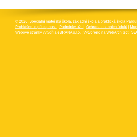
© 2026, Speciální mateřská škola, základní škola a praktická škola Par
Prohlášení o přístupnosti
|
Podmínky užití
|
Ochrana osobních údajů
|
Map
Webové stránky vytvořila
eBRÁNA s.r.o.
| Vytvořeno na
WebArchitect
|
SEO