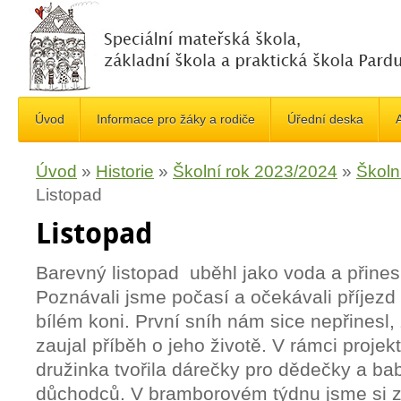
Úvod
Informace pro žáky a rodiče
Úřední deska
A
Úvod
»
Historie
»
Školní rok 2023/2024
»
Školn
Listopad
Listopad
Barevný listopad uběhl jako voda a přinesl
Poznávali jsme počasí a očekávali příjezd
bílém koni. První sníh nám sice nepřinesl,
zaujal příběh o jeho životě. V rámci proj
družinka tvořila dárečky pro dědečky a b
důchodců. V bramborovém týdnu jsme si z 