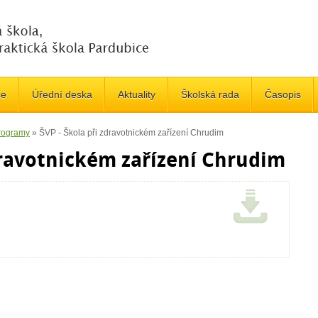
če
Úřední deska
Aktuality
Školská rada
Časopis
programy
»
ŠVP - Škola při zdravotnickém zařízení Chrudim
dravotnickém zařízení Chrudim