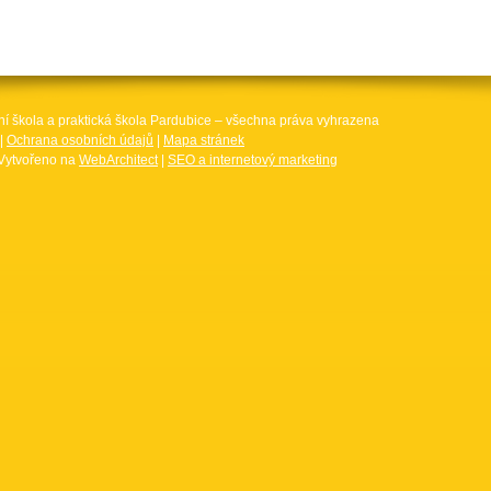
ní škola a praktická škola Pardubice – všechna práva vyhrazena
|
Ochrana osobních údajů
|
Mapa stránek
Vytvořeno na
WebArchitect
|
SEO a internetový marketing