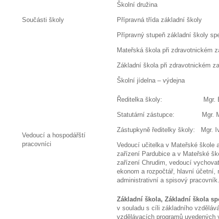
Školní družina
Součásti školy
Přípravná třída základní školy
Přípravný stupeň základní školy spe
Mateřská škola při zdravotnickém z
Základní škola při zdravotnickém z
Školní jídelna – výdejna
Ředitelka školy: Mgr. Bron
Statutární zástupce: Mgr. Ma
Zástupkyně ředitelky školy: Mgr. I
Vedoucí a hospodářští
pracovníci
Vedoucí učitelka v Mateřské škole a
zařízení Pardubice a v Mateřské šk
zařízení Chrudim, vedoucí vychovat
ekonom a rozpočtář, hlavní účetní,
administrativní a spisov
Základní škola, Základní škola
sp
v souladu s cíli základního vzděláv
vzdělávacích programů uvedených v