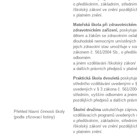
o předškolním, základním, střední
/školský zákon/ ve znění pozdějšíc
v platném znění.
Mateřská škola při zdravotnickém 
zdravotnickém zařízení,
poskytuje 
dětem a žákům se zdravotním osl
dlouhodobě nemocným umístěných v
jejich zdravotní stav umožňuje v so
zákonem č. 561/2004 Sb., o předšk
odborném
a jiném vzdělávání /školský zákon/
a dalších právních předpisů v platn
Praktická škola
dvouletá
poskytuje
středního vzdělávání uvedenými v 
uvedených v § 3 zákona č. 561/200
středním, vyšším odborném a jiném
pozdějších předpisů a dalších právn
Školní družina
uskutečňuje zájmov
Přehled hlavní činnosti školy
vzdělávacích programů uvedených v
(podle zřizovací listiny)
o předškolním, základním, střední
/školský zákon/ ve znění pozdějšíc
v platném znění.