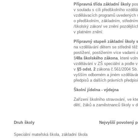
Přípravná třída základní školy
pos
v souladu s cíli předškolního vzděl
vzdělávacích programů uvedených v
o předškolním, základním, střední
/školský zákon/ ve znění pozdějšíc
v platném znění.
Přípravný stupeň základní školy 
na vzdělávání dětem se středně t
postižení, postižením více vadami
§
48a školského zákona
, které vol
vzdělávání v ZŠ speciální a podle
v
§5 odst. 2
zákona č.561/2004 Sb.,
vyšším odborném a jiném vzděláván
předpisů a dalších právních předpis
Školní jídelna - výdejna
Zařízení školního stravování, ve kt
dětí, žáků a zaměstnanců školy v do
Druh školy
Nejvyšší povolený p
Speciální mateřská škola, základní škola