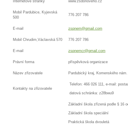
Internetové stránky
www.zsdonoveho.cz
Mobil Pardubice, Kyjevská
776 207 786
500
E-mail
zspnem@gmail.com
Mobil Chrudim,Václavská 570
776 207 786
E-mail
zspnemcr@gmail.com
Právní forma
příspěvková organizace
Název zřizovatele
Pardubický kraj, Komenského nám. 
Telefon: 466 026 111, e-mail: post
Kontakty na zřizovatele
datová schránka: z28bwu9
Základní škola zřízená podle § 16 
Základní škola speciální
Praktická škola dvouletá