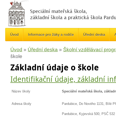
Úvod
Informace pro žáky a rodiče
Úřední deska
A
Úvod
»
Úřední deska
»
Školní vzdělávací prog
škole
Základní údaje o škole
Identifikační údaje, základní i
Název školy
Speciální mateřská škola, základn
Adresa školy
Pardubice, Do Nového 1131, Bílé P
Pardubice, Kyjevská 500, PSČ 532 0