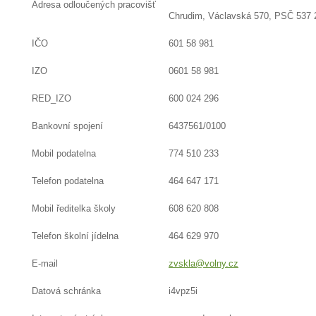
Adresa odloučených pracovišť
Chrudim, Václavská 570, PSČ 537 27
IČO
601 58 981
IZO
0601 58 981
RED_IZO
600 024 296
Bankovní spojení
6437561/0100
Mobil podatelna
774 510 233
Telefon podatelna
464 647 171
Mobil ředitelka školy
608 620 808
Telefon školní jídelna
464 629 970
E-mail
zvskla@volny.cz
Datová schránka
i4vpz5i