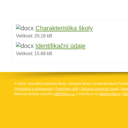
Charakteristika školy
Velikost:
20.16 kB
Identifikační údaje
Velikost:
15.68 kB
© 2026, Speciální mateřská škola, základní škola a praktická škola Par
Prohlášení o přístupnosti
|
Podmínky užití
|
Ochrana osobních údajů
|
Map
Webové stránky vytvořila
eBRÁNA s.r.o.
| Vytvořeno na
WebArchitect
|
SEO