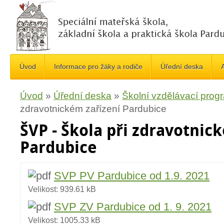
Úvod
Informace pro žáky a rodiče
Úřední deska
A
Úvod
»
Úřední deska
»
Školní vzdělávací prog
zdravotnickém zařízení Pardubice
ŠVP - Škola při zdravotnic
Pardubice
SVP PV Pardubice od 1.9. 2021
Velikost:
939.61 kB
SVP ZV Pardubice od 1. 9. 2021
Velikost:
1005.33 kB