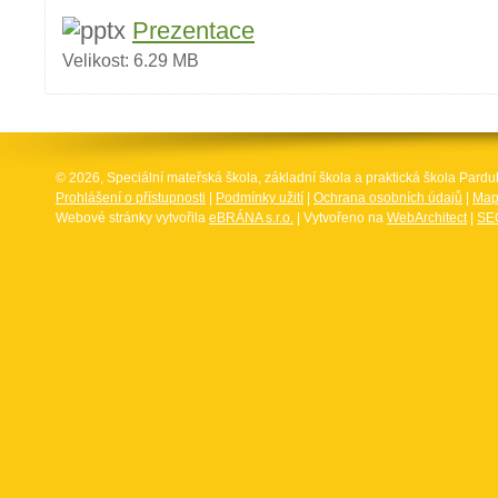
Prezentace
Velikost:
6.29 MB
© 2026, Speciální mateřská škola, základní škola a praktická škola Par
Prohlášení o přístupnosti
|
Podmínky užití
|
Ochrana osobních údajů
|
Map
Webové stránky vytvořila
eBRÁNA s.r.o.
| Vytvořeno na
WebArchitect
|
SEO