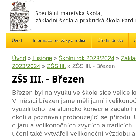
Úvod
Informace pro žáky a rodiče
Úřední deska
A
Úvod
»
Historie
»
Školní rok 2023/2024
»
Zákla
2023/2024
»
ZŠS III.
»
ZŠS III. - Březen
ZŠS III. - Březen
Březen byl na výuku ve škole sice velice kr
V měsíci březen jsme měli jarní i velikono
využili toho, že sluníčko konečně začalo hř
okolí a poznávali probouzející se přírodu. U
o jaru a velikonočních zvycích a tradicích
učení také vytvářeli velikonoční výzdobu 