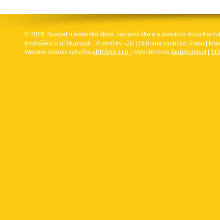
© 2026, Speciální mateřská škola, základní škola a praktická škola Par
Prohlášení o přístupnosti
|
Podmínky užití
|
Ochrana osobních údajů
|
Map
Webové stránky vytvořila
eBRÁNA s.r.o.
| Vytvořeno na
WebArchitect
|
SEO