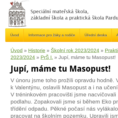
Úvod
Informace pro žáky a rodiče
Úřední deska
A
Úvod
»
Historie
»
Školní rok 2023/2024
»
Prakt
2023/2024
»
PrŠ I.
»
Jupí, máme tu Masopust!
Jupí, máme tu Masopust!
V únoru jsme toho prožili opravdu hodně. V
k Valentýnu, oslavili Masopust a i na učen
V tréninkovém pracovišti jsme nacvičovali ž
podlahu. Zopakovali jsme si během Eko p
třídění odpadu. Pěkné počasí nás vylákalo
pracovat na školním pozemku. Upravili jsm