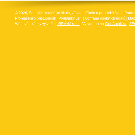
© 2026, Speciální mateřská škola, základní škola a praktická škola Par
Prohlášení o přístupnosti
|
Podmínky užití
|
Ochrana osobních údajů
|
Map
Webové stránky vytvořila
eBRÁNA s.r.o.
| Vytvořeno na
WebArchitect
|
SEO