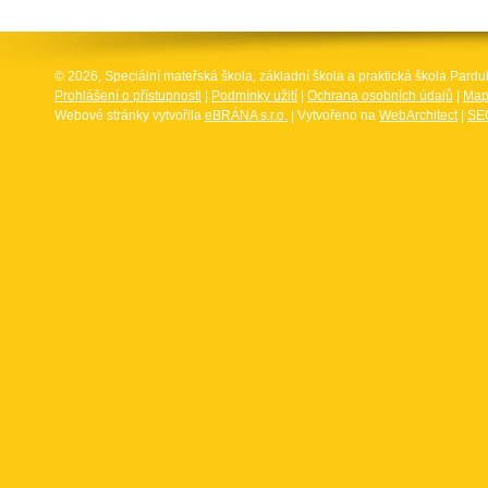
© 2026, Speciální mateřská škola, základní škola a praktická škola Par
Prohlášení o přístupnosti
|
Podmínky užití
|
Ochrana osobních údajů
|
Map
Webové stránky vytvořila
eBRÁNA s.r.o.
| Vytvořeno na
WebArchitect
|
SEO