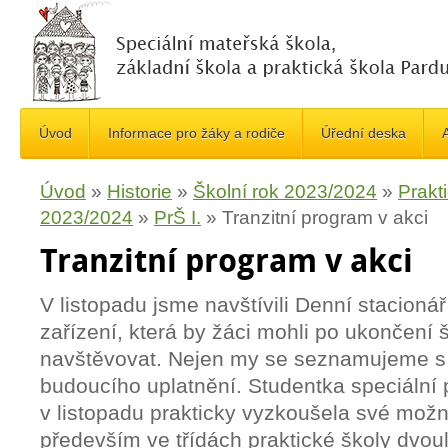
Úvod
Informace pro žáky a rodiče
Úřední deska
A
Úvod
»
Historie
»
Školní rok 2023/2024
»
Prakt
2023/2024
»
PrŠ I.
»
Tranzitní program v akci
Tranzitní program v akci
V listopadu jsme navštívili Denní stacion
zařízení, která by žáci mohli po ukončení
navštěvovat. Nejen my se seznamujeme 
budoucího uplatnění. Studentka speciální
v listopadu prakticky vyzkoušela své mož
především ve třídách praktické školy dvou