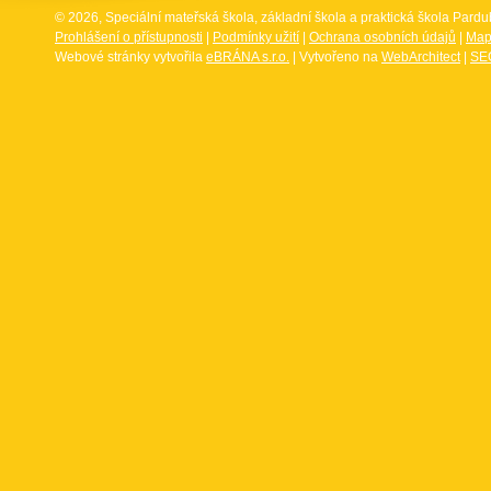
© 2026, Speciální mateřská škola, základní škola a praktická škola Par
Prohlášení o přístupnosti
|
Podmínky užití
|
Ochrana osobních údajů
|
Map
Webové stránky vytvořila
eBRÁNA s.r.o.
| Vytvořeno na
WebArchitect
|
SEO