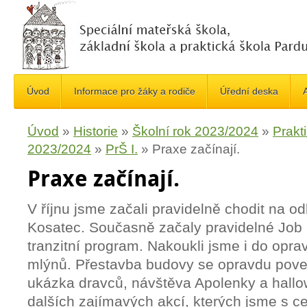
Úvod
Informace pro žáky a rodiče
Úřední deska
A
Úvod
»
Historie
»
Školní rok 2023/2024
»
Prakt
2023/2024
»
PrŠ I.
»
Praxe začínají.
Praxe začínají.
V říjnu jsme začali pravidelně chodit na o
Kosatec. Současně začaly pravidelné Job
tranzitní program. Nakoukli jsme i do opr
mlýnů. Přestavba budovy se opravdu poved
ukázka dravců, návštěva Apolenky a hallo
dalších zajímavých akcí, kterých jsme s cel