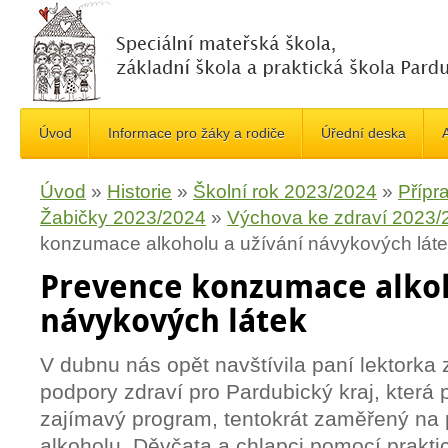
Úvod
Informace pro žáky a rodiče
Úřední deska
A
Úvod
»
Historie
»
Školní rok 2023/2024
»
Přípra
Žabičky 2023/2024
»
Výchova ke zdraví 2023/
konzumace alkoholu a užívání návykových lát
Prevence konzumace alkoh
návykových látek
V dubnu nás opět navštívila paní lektorka 
podpory zdraví pro Pardubický kraj, která 
zajímavý program, tentokrát zaměřený na
alkoholu. Děvčata a chlapci pomocí prak