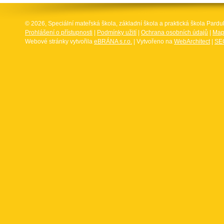
© 2026, Speciální mateřská škola, základní škola a praktická škola Par
Prohlášení o přístupnosti
|
Podmínky užití
|
Ochrana osobních údajů
|
Map
Webové stránky vytvořila
eBRÁNA s.r.o.
| Vytvořeno na
WebArchitect
|
SEO