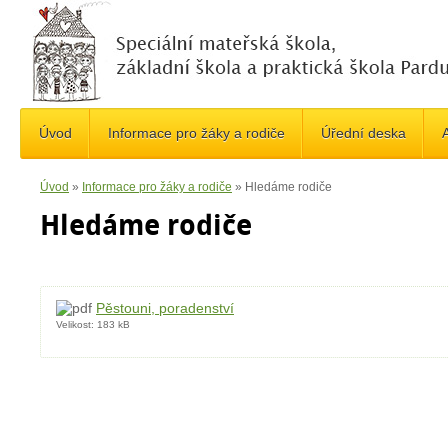
Úvod
Informace pro žáky a rodiče
Úřední deska
A
Úvod
»
Informace pro žáky a rodiče
»
Hledáme rodiče
Hledáme rodiče
Pěstouni, poradenství
Velikost:
183 kB