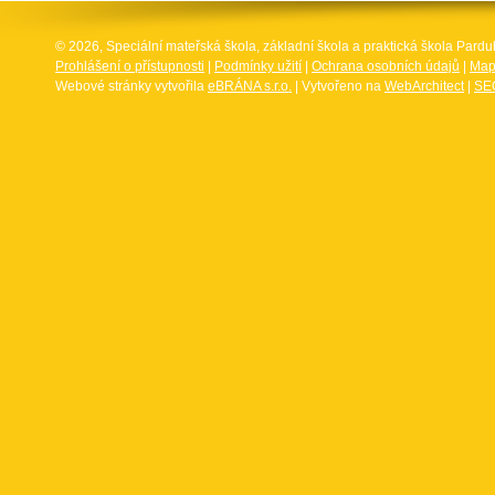
© 2026, Speciální mateřská škola, základní škola a praktická škola Par
Prohlášení o přístupnosti
|
Podmínky užití
|
Ochrana osobních údajů
|
Map
Webové stránky vytvořila
eBRÁNA s.r.o.
| Vytvořeno na
WebArchitect
|
SEO