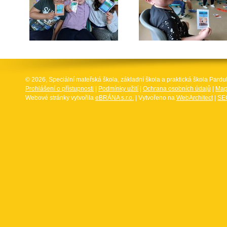
© 2026, Speciální mateřská škola, základní škola a praktická škola Par
Prohlášení o přístupnosti
|
Podmínky užití
|
Ochrana osobních údajů
|
Map
Webové stránky vytvořila
eBRÁNA s.r.o.
| Vytvořeno na
WebArchitect
|
SEO