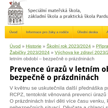
Úvod
Informace pro žáky a rodiče
Úřední deska
A
Úvod
»
Historie
»
Školní rok 2023/2024
»
Přípra
Žabičky 2023/2024
»
Výchova ke zdraví 2023/
letním období – bezpečně o prázdninách
Prevence úrazů v letním o
bezpečně o prázdninách
V květnu se uskutečnila další přednáška 
RCPZ, tentokrát věnovaná prevenci úrazů 
O prázdninách tráví děti více času venku,
nebezpečných situací.
Děvčata a chlapci s