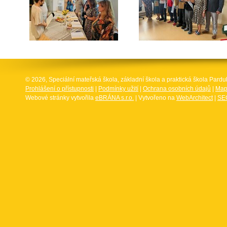
© 2026, Speciální mateřská škola, základní škola a praktická škola Par
Prohlášení o přístupnosti
|
Podmínky užití
|
Ochrana osobních údajů
|
Map
Webové stránky vytvořila
eBRÁNA s.r.o.
| Vytvořeno na
WebArchitect
|
SEO