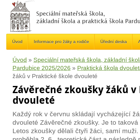
Úvod
Informace pro žáky a rodiče
Úřední deska
A
Úvod
»
Speciální mateřská škola, základní škol
Pardubice 2025/2026
»
Praktická škola dvoule
žáků v Praktické škole dvouleté
Závěrečné zkoušky žáků v 
dvouleté
Každý rok v červnu skládají vycházející žá
dvouleté Závěrečné zkoušky. Je to taková 
Letos zkoušky dělali čtyři žáci, samí muži
proběhla 2. 6., teoretická část a následně